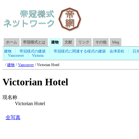
ホーム
帝冠様式とは
建物
文献
リンク
その他
blog
建物
帝冠様式の建築
帝冠様式に関連する様式の建築
会津若松
日
Vancouver
Victoria
建物
Vancouver
Victorian Hotel
Victorian Hotel
現名称
Victorian Hotel
全写真