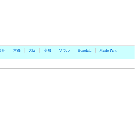
奈良
京都
大阪
高知
ソウル
Honolulu
Menlo Park