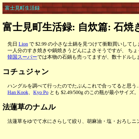
富士見町生活録
富士見町生活録: 自炊篇: 石
先日
Lion
で $2.99 の小さな土鍋を見つけて衝動買いして
一人分のすき焼きや鍋焼きうどんによさそうですが、 ちょっ
韓国スーパー
では本物の石鍋も売ってますが、数十ドルし
コチュジャン
ハングルを調べて行ったのでたぶんこれで合ってると思う
Han Kook
、
Kyo Po
とも $2.49/500g のこの瓶が最小サイズ。
法蓮草のナムル
法蓮草をゆでて水にさらして絞り、胡麻油・塩・おろしニン