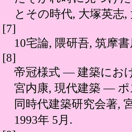
とその時代, 大塚英志, 太
[7]
10宅論, 隈研吾, 筑摩書房,
[8]
帝冠様式 ― 建築にお
宮内康, 現代建築 ―
同時代建築研究会著, 
1993年 5月.