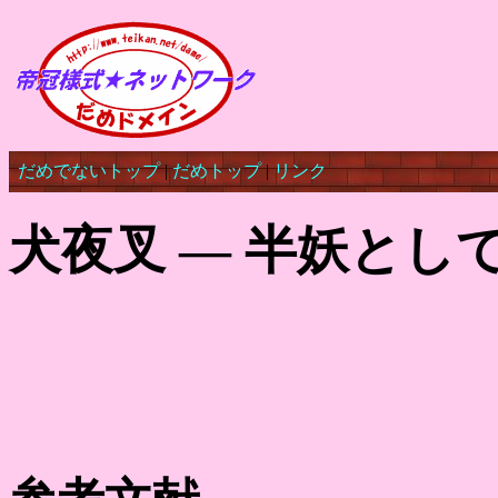
だめでないトップ
|
だめトップ
|
リンク
犬夜叉 ― 半妖とし