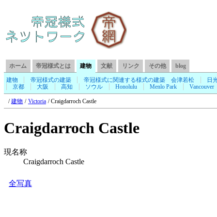
ホーム
帝冠様式とは
建物
文献
リンク
その他
blog
建物
帝冠様式の建築
帝冠様式に関連する様式の建築
会津若松
日
京都
大阪
高知
ソウル
Honolulu
Menlo Park
Vancouver
建物
Victoria
Craigdarroch Castle
Craigdarroch Castle
現名称
Craigdarroch Castle
全写真