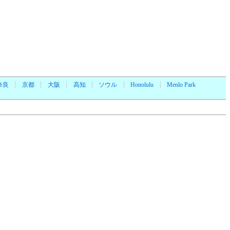
奈良
京都
大阪
高知
ソウル
Honolulu
Menlo Park