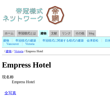
ホーム
帝冠様式とは
建物
文献
リンク
その他
blog
建物
帝冠様式の建築
帝冠様式に関連する様式の建築
会津若松
日
Vancouver
Victoria
建物
Victoria
Empress Hotel
Empress Hotel
現名称
Empress Hotel
全写真